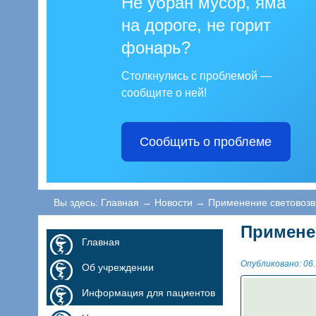
Не убран мусор, яма
на дороге, не горит
фонарь?
Столкнулись с проблемой —
сообщите о ней!
Сообщить о проблеме
Вы здесь:
Главная
→
Новости
→
Применение световоз
Примене
Главная
Опубликовано: 06.
Об учреждении
Информация для пациентов