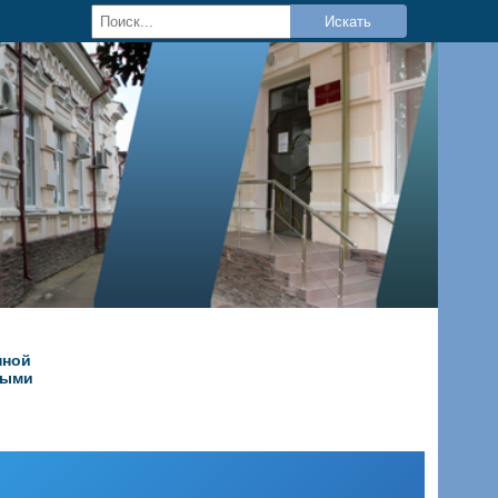
Искать
нной
ными