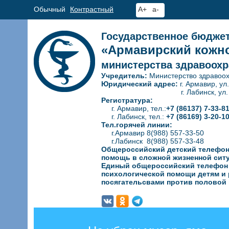
Обычный
Контрастный
A+
a-
Государственное бюдже
«Армавирский кожно
министерства здравоохр
Учредитель:
Министерство здравоох
Юридический адрес:
г. Армавир, ул
г. Лабинск, ул. Гагар
Регистратура:
г. Армавир, тел.:
+7 (86137) 7-33-8
г. Лабинск, тел.:
+7 (86169) 3-20-1
Тел.горячей линии:
г.Армавир 8(988) 557-33-50
г.Лабинск 8(988) 557-33-48
Общероссийский детский телефон
помощь в сложной жизненной сит
Единый общероссийский телефон д
психологической
помощи детям и 
посягательсвами против половой