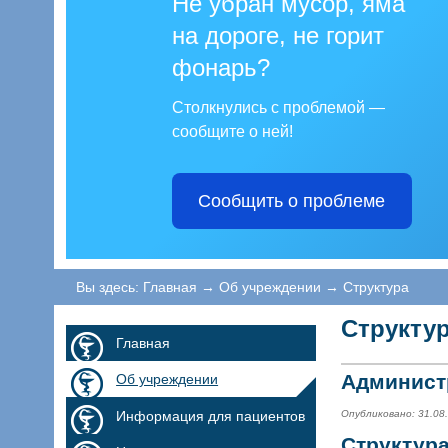
Не убран мусор, яма
на дороге, не горит
фонарь?
Столкнулись с проблемой —
сообщите о ней!
Сообщить о проблеме
Вы здесь:
Главная
→
Об учреждении
→
Структура
Структу
Главная
Админист
Об учреждении
Информация для пациентов
Опубликовано: 31.08
Структур