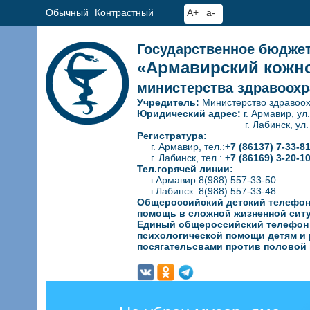
Обычный
Контрастный
A+
a-
Государственное бюдже
«Армавирский кожно
министерства здравоохр
Учредитель:
Министерство здравоох
Юридический адрес:
г. Армавир, ул
г. Лабинск, ул. Гагар
Регистратура:
г. Армавир, тел.:
+7 (86137) 7-33-8
г. Лабинск, тел.:
+7 (86169) 3-20-1
Тел.горячей линии:
г.Армавир 8(988) 557-33-50
г.Лабинск 8(988) 557-33-48
Общероссийский детский телефон
помощь в сложной жизненной сит
Единый общероссийский телефон д
психологической
помощи детям и 
посягательсвами против половой