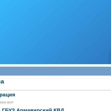
ра
рация
.2023 08:57
а ГБУЗ Армавирский КВД