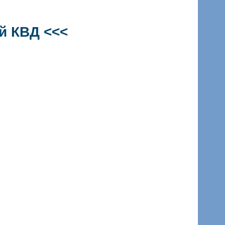
й КВД
<<<