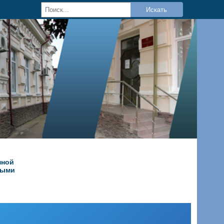
Искать
нной
ными