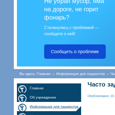
Не убран мусор, яма
на дороге, не горит
фонарь?
Столкнулись с проблемой —
сообщите о ней!
Сообщить о проблеме
Вы здесь:
Главная
→
Информация для пациентов
→
Ча
Часто з
Главная
Опубликовано: 10.
Об учреждении
Информация для пациентов