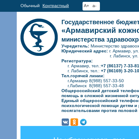
Обычный
Контрастный
A+
a-
Государственное бюдже
«Армавирский кожно
министерства здравоохр
Учредитель:
Министерство здравоох
Юридический адрес:
г. Армавир, ул
г. Лабинск, ул. Гагар
Регистратура:
г. Армавир, тел.:
+7 (86137) 7-33-8
г. Лабинск, тел.:
+7 (86169) 3-20-1
Тел.горячей линии:
г.Армавир 8(988) 557-33-50
г.Лабинск 8(988) 557-33-48
Общероссийский детский телефон
помощь в сложной жизненной сит
Единый общероссийский телефон д
психологической
помощи детям и 
посягательсвами против половой