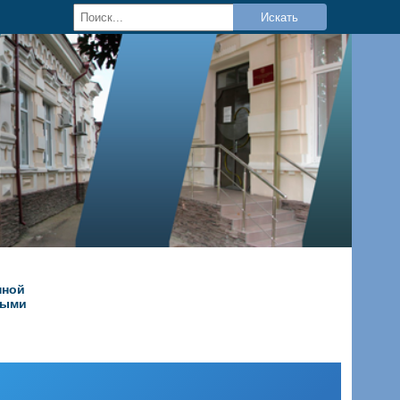
Искать
нной
ными