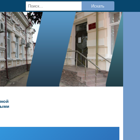
Искать
нной
ными