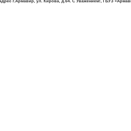
адрес г.Армавир, ул. Кирова, д.64. С Уважением!, ГБУЗ «Арма