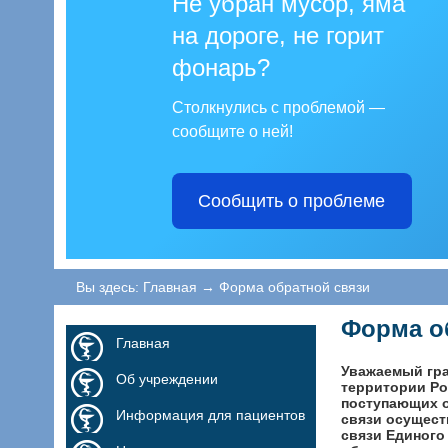
Не убран мусор, яма
на дороге, не горит
фонарь?
Столкнулись с проблемой —
сообщите о ней!
Сообщить о проблеме
Вы здесь:
Главная
→
Форма обратной связи
Форма о
Главная
Уважаемый гра
Об учреждении
территории Ро
поступающих о
Информация для пациентов
связи осущест
связи Единого