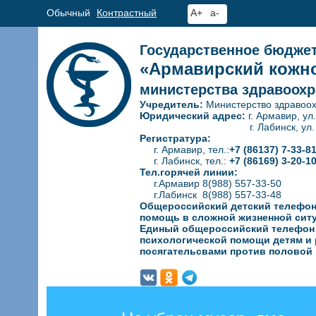
Обычный
Контрастный
A+
a-
Государственное бюдже
«Армавирский кожно
министерства здравоохр
Учредитель:
Министерство здравоох
Юридический адрес:
г. Армавир, ул
г. Лабинск, ул. Гагар
Регистратура:
г. Армавир, тел.:
+7 (86137) 7-33-8
г. Лабинск, тел.:
+7 (86169) 3-20-1
Тел.горячей линии:
г.Армавир 8(988) 557-33-50
г.Лабинск 8(988) 557-33-48
Общероссийский детский телефон
помощь в сложной жизненной сит
Единый общероссийский телефон д
психологической
помощи детям и 
посягательсвами против половой