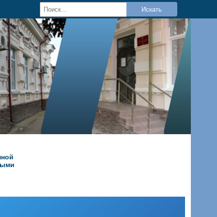
Искать
нной
ными