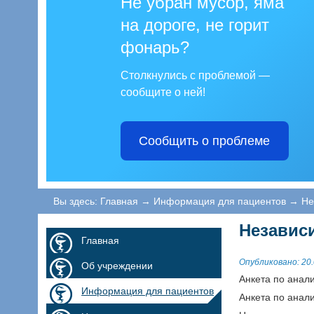
Не убран мусор, яма
на дороге, не горит
фонарь?
Столкнулись с проблемой —
сообщите о ней!
Сообщить о проблеме
Вы здесь:
Главная
→
Информация для пациентов
→
Не
Независ
Главная
Опубликовано: 20.
Об учреждении
Анкета по анал
Информация для пациентов
Анкета по анал