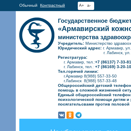
Обычный
Контрастный
A+
a-
Государственное бюдже
«Армавирский кожно
министерства здравоохр
Учредитель:
Министерство здравоох
Юридический адрес:
г. Армавир, ул
г. Лабинск, ул. Гагар
Регистратура:
г. Армавир, тел.:
+7 (86137) 7-33-8
г. Лабинск, тел.:
+7 (86169) 3-20-1
Тел.горячей линии:
г.Армавир 8(988) 557-33-50
г.Лабинск 8(988) 557-33-48
Общероссийский детский телефон
помощь в сложной жизненной сит
Единый общероссийский телефон д
психологической
помощи детям и 
посягательсвами против половой