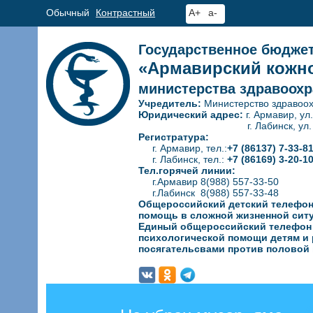
Обычный
Контрастный
A+
a-
Государственное бюдже
«Армавирский кожно
министерства здравоохр
Учредитель:
Министерство здравоох
Юридический адрес:
г. Армавир, ул
г. Лабинск, ул. Гагар
Регистратура:
г. Армавир, тел.:
+7 (86137) 7-33-8
г. Лабинск, тел.:
+7 (86169) 3-20-1
Тел.горячей линии:
г.Армавир 8(988) 557-33-50
г.Лабинск 8(988) 557-33-48
Общероссийский детский телефон
помощь в сложной жизненной сит
Единый общероссийский телефон д
психологической
помощи детям и 
посягательсвами против половой