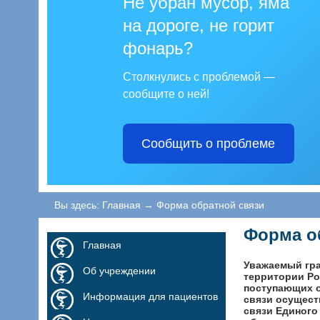
Не убран мусор, яма
на дороге, не горит
фонарь?
Столкнулись с проблемой —
сообщите о ней!
Сообщить о проблеме
Вы здесь:
Главная
→
Форма обратной связи
Форма о
Главная
Уважаемый гра
Об учреждении
территории Ро
поступающих о
Информация для пациентов
связи осущест
связи Единого