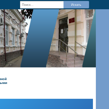
Искать
нной
ными