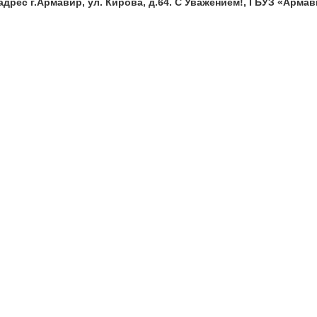
адрес г.Армавир, ул. Кирова, д.64. С Уважением!, ГБУЗ «Арма